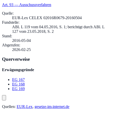
Art.
93
—
Ausschussverfahren
Quelle
:
EUR-Lex CELEX 02016R0679-20160504
Fundstelle
:
ABl. L 119 vom 04.05.2016, S. 1; berichtigt durch ABl. L
127 vom 23.05.2018, S. 2
Stand
:
2016-05-04
Abgerufen
:
2026-02-25
Querverweise
Erwägungsgründe
EG 167
EG 168
EG 169
Quellen:
EUR-Lex
,
gesetze-im-internet.de