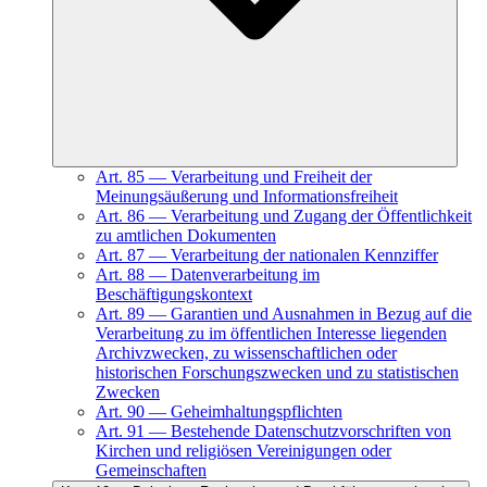
Art.
85
—
Verarbeitung und Freiheit der
Meinungsäußerung und Informationsfreiheit
Art.
86
—
Verarbeitung und Zugang der Öffentlichkeit
zu amtlichen Dokumenten
Art.
87
—
Verarbeitung der nationalen Kennziffer
Art.
88
—
Datenverarbeitung im
Beschäftigungskontext
Art.
89
—
Garantien und Ausnahmen in Bezug auf die
Verarbeitung zu im öffentlichen Interesse liegenden
Archivzwecken, zu wissenschaftlichen oder
historischen Forschungszwecken und zu statistischen
Zwecken
Art.
90
—
Geheimhaltungspflichten
Art.
91
—
Bestehende Datenschutzvorschriften von
Kirchen und religiösen Vereinigungen oder
Gemeinschaften