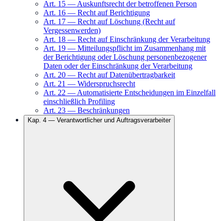
Art.
15
—
Auskunftsrecht der betroffenen Person
Art.
16
—
Recht auf Berichtigung
Art.
17
—
Recht auf Löschung (Recht auf
Vergessenwerden)
Art.
18
—
Recht auf Einschränkung der Verarbeitung
Art.
19
—
Mitteilungspflicht im Zusammenhang mit
der Berichtigung oder Löschung personenbezogener
Daten oder der Einschränkung der Verarbeitung
Art.
20
—
Recht auf Datenübertragbarkeit
Art.
21
—
Widerspruchsrecht
Art.
22
—
Automatisierte Entscheidungen im Einzelfall
einschließlich Profiling
Art.
23
—
Beschränkungen
Kap.
4
—
Verantwortlicher und Auftragsverarbeiter