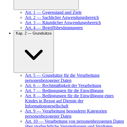
Art.
1
—
Gegenstand und Ziele
Art.
2
—
Sachlicher Anwendungsbereich
Art.
3
—
Räumlicher Anwendungsbereich
Art.
4
—
Begriffsbestimmungen
Kap.
2
—
Grundsätze
Art.
5
—
Grundsätze für die Verarbeitung
personenbezogener Daten
Art.
6
—
Rechtmäßigkeit der Verarbeitung
Art.
7
—
Bedingungen für die Einwilligung
Art.
8
—
Bedingungen für die Einwilligung eines
Kindes in Bezug auf Dienste der
Informationsgesellschaft
Art.
9
—
Verarbeitung besonderer Kategorien
personenbezogener Daten
Art.
10
—
Verarbeitung von personenbezogenen Daten
über strafrechtliche Verurteilungen und Straftaten