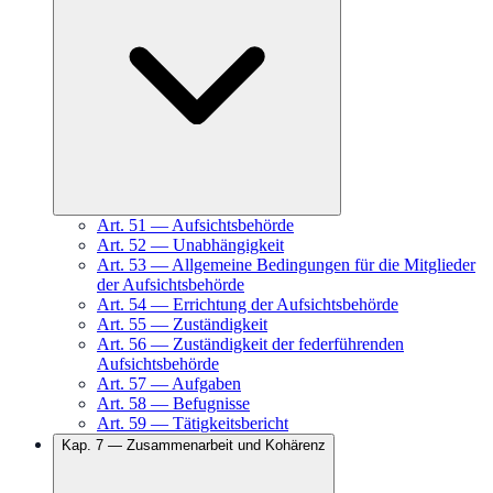
Art.
51
—
Aufsichtsbehörde
Art.
52
—
Unabhängigkeit
Art.
53
—
Allgemeine Bedingungen für die Mitglieder
der Aufsichtsbehörde
Art.
54
—
Errichtung der Aufsichtsbehörde
Art.
55
—
Zuständigkeit
Art.
56
—
Zuständigkeit der federführenden
Aufsichtsbehörde
Art.
57
—
Aufgaben
Art.
58
—
Befugnisse
Art.
59
—
Tätigkeitsbericht
Kap.
7
—
Zusammenarbeit und Kohärenz