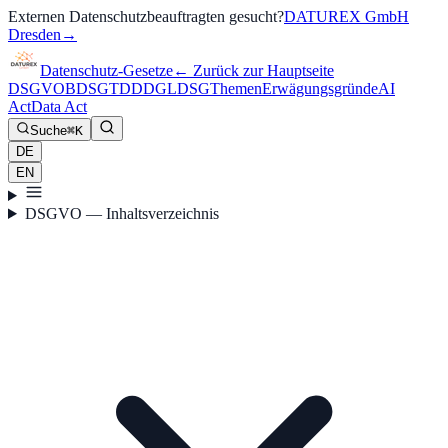
Externen Datenschutzbeauftragten gesucht?
DATUREX GmbH
Dresden
→
Datenschutz-Gesetze
←
Zurück zur Hauptseite
DSGVO
BDSG
TDDDG
LDSG
Themen
Erwägungsgründe
AI
Act
Data Act
Suche
⌘K
DE
EN
DSGVO — Inhaltsverzeichnis