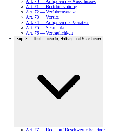
Art.
70
—
Aufgaben des Ausschusses
Art.
71
—
Berichterstattung
Art.
72
—
Verfahrensweise
Art.
73
—
Vorsitz
Art.
74
—
Aufgaben des Vorsitzes
Art.
75
—
Sekretariat
Art.
76
—
Vertraulichkeit
Kap.
8
—
Rechtsbehelfe, Haftung und Sanktionen
Art.
77
—
Recht auf Beschwerde bei einer