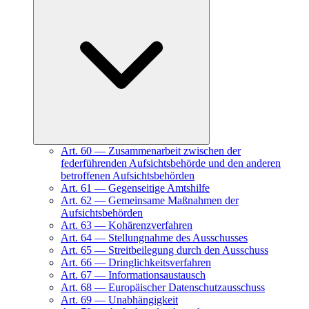
Art.
60
—
Zusammenarbeit zwischen der
federführenden Aufsichtsbehörde und den anderen
betroffenen Aufsichtsbehörden
Art.
61
—
Gegenseitige Amtshilfe
Art.
62
—
Gemeinsame Maßnahmen der
Aufsichtsbehörden
Art.
63
—
Kohärenzverfahren
Art.
64
—
Stellungnahme des Ausschusses
Art.
65
—
Streitbeilegung durch den Ausschuss
Art.
66
—
Dringlichkeitsverfahren
Art.
67
—
Informationsaustausch
Art.
68
—
Europäischer Datenschutzausschuss
Art.
69
—
Unabhängigkeit