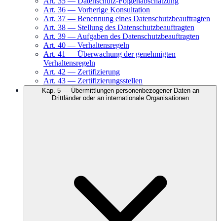
Art.
35
—
Datenschutz-Folgenabschätzung
Art.
36
—
Vorherige Konsultation
Art.
37
—
Benennung eines Datenschutzbeauftragten
Art.
38
—
Stellung des Datenschutzbeauftragten
Art.
39
—
Aufgaben des Datenschutzbeauftragten
Art.
40
—
Verhaltensregeln
Art.
41
—
Überwachung der genehmigten
Verhaltensregeln
Art.
42
—
Zertifizierung
Art.
43
—
Zertifizierungsstellen
Kap.
5
—
Übermittlungen personenbezogener Daten an
Drittländer oder an internationale Organisationen