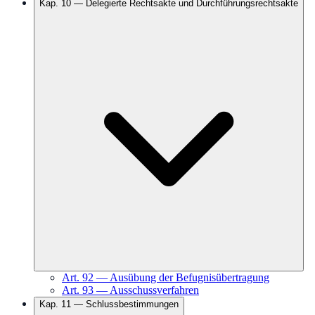
Kap.
10
—
Delegierte Rechtsakte und Durchführungsrechtsakte
Art.
92
—
Ausübung der Befugnisübertragung
Art.
93
—
Ausschussverfahren
Kap.
11
—
Schlussbestimmungen